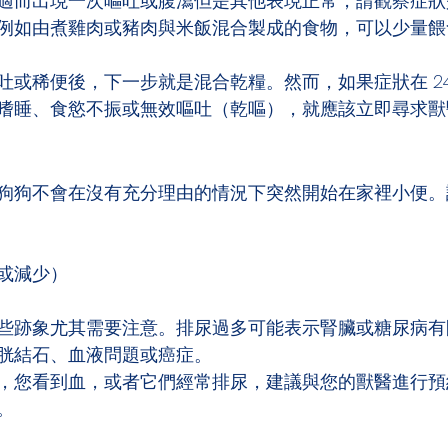
適而出現一次嘔吐或腹瀉但是其他表現正常，請觀察症狀
例如由煮雞肉或豬肉與米飯混合製成的食物，可以少量餵
吐或稀便後，下一步就是混合乾糧。然而，如果症狀在 24
嗜睡、食慾不振或無效嘔吐（乾嘔），就應該立即尋求獸
狗狗不會在沒有充分理由的情況下突然開始在家裡小便。
或減少）
些跡象尤其需要注意。排尿過多可能表示腎臟或糖尿病有
胱結石、血液問題或癌症。
，您看到血，或者它們經常排尿，建議與您的獸醫進行預
。