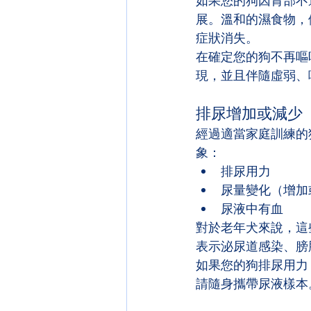
如果您的狗因胃部不
展。溫和的濕食物，
症狀消失。
在確定您的狗不再嘔
現，並且伴隨虛弱、
排尿增加或減少
經過適當家庭訓練的
象：
排尿用力
尿量變化（增加
尿液中有血
對於老年犬來說，這
表示泌尿道感染、膀
如果您的狗排尿用力
請隨身攜帶尿液樣本