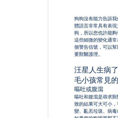
狗狗沒有能力告訴我
體語言非常具有表現
狗，所以您也許能夠
這些細微的變化通常
個警告信號，可以幫
要獸醫護理。
汪星人生病
毛小孩常見的 
嘔吐或腹瀉
嘔吐和腹瀉是尋求獸
致的結果可大可小，
變、亂丟垃圾、病毒