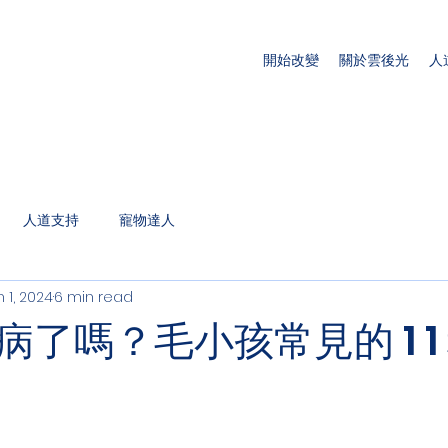
開始改變
關於雲後光
人
人道支持
寵物達人
 1, 2024
6 min read
病了嗎？毛小孩常見的 1 1