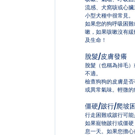
流感、犬窩咳或心臟
小型犬種中很常見。
如果您的狗呼吸困難
嗽，如果咳嗽沒有緩
及生命！
脫髮/皮膚發癢
脫髮（也稱為掉毛）
不適。
檢查狗狗的皮膚是否
或異常氣味。輕微的
僵硬/跛行/爬坡
行走困難或跛行可能
如果寵物跛行或僵硬
息一天。如果您擔心