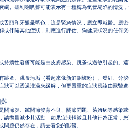
衰竭。聽到喇叭聲可能表示有一種稱為氣管塌陷的情況，
或舌頭和牙齦呈藍色，這是緊急情況，應立即就醫。應密
解或伴隨其他症狀，則應進行評估。狗健康狀況的任何突
或持續性發癢可能是由皮膚感染、跳蚤或過敏引起的。這
有跳蚤、跳蚤污垢（看起來像新鮮胡椒粉）、發紅、分泌
症狀可以透過洗澡來緩解，但更嚴重的症狀應該由獸醫進
困難
是關節炎、髖關節發育不良、關節問題、萊姆病等感染或
，請盡量減少其活動。如果症狀輕微且其他行為正常，您
或問題仍然存在，請去看您的獸醫。