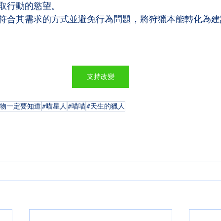
取行動的慾望。 
符合其需求的方式並避免行為問題，將狩獵本能轉化為建
支持改變
寵物一定要知道
#喵星人
#喵喵
#天生的獵人