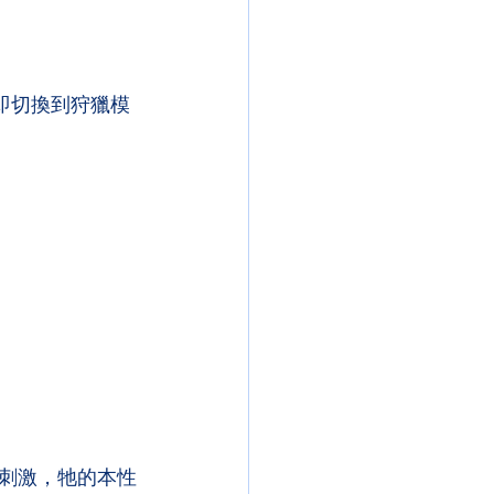
即切換到狩獵模
刺激，牠的本性