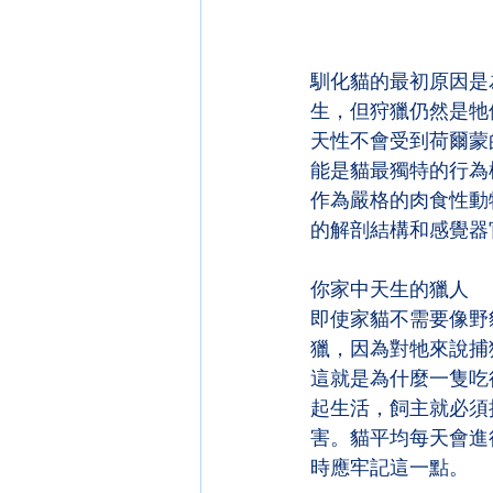
馴化貓的最初原因是
生，但狩獵仍然是牠
天性不會受到荷爾蒙
能是貓最獨特的行為
作為嚴格的肉食性動
的解剖結構和感覺器
你家中
天生的獵人
即使家貓不需要像野
獵，因為對牠來說捕
這就是為什麼一隻吃
起生活，飼主就必須
害。貓平均每天會進
時應牢記這一點。