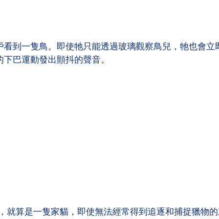
戶看到一隻鳥。即使牠只能透過玻璃觀察鳥兒，牠也會立
的下巴運動發出顫抖的聲音。
，就算是一隻家貓，即使無法經常得到追逐和捕捉獵物的