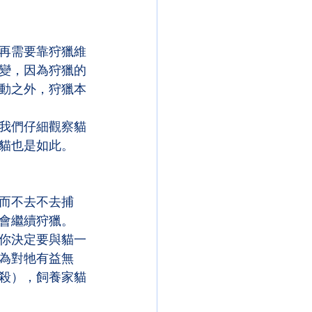
再需要靠狩獵維
變，因為狩獵的
動之外，狩獵本
我們仔細觀察貓
貓也是如此。
而不去不去捕
會繼續狩獵。 
你決定要與貓一
為對牠有益無
殺），飼養家貓