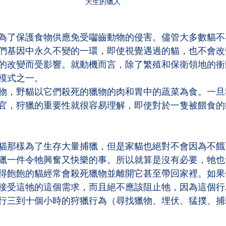
天生的獵人
為了保護食物供應免受囓齒動物的侵害。儘管大多數貓不
們基因中永久不變的一環，即使視覺遇過的貓，也不會改
的改變而受影響。就動機而言，除了繁殖和保衛領地的衝
模式之一。
物，野貓以它們殺死的獵物的肉和胃中的蔬菜為食。一旦
官，狩獵的重要性就很容易理解，即使對於一隻被餵食的
貓那樣為了生存大量捕獵，但是家貓也絕對不會因為不餓
獵一件令牠興奮又快樂的事。所以就算是沒有必要，牠也
得飽飽的貓經常會殺死獵物並離開它甚至帶回家裡。如果
接受這牠的這個需求，而且絕不應該阻止牠，因為這個行
行三到十個小時的狩獵行為（尋找獵物、埋伏、猛撲、捕