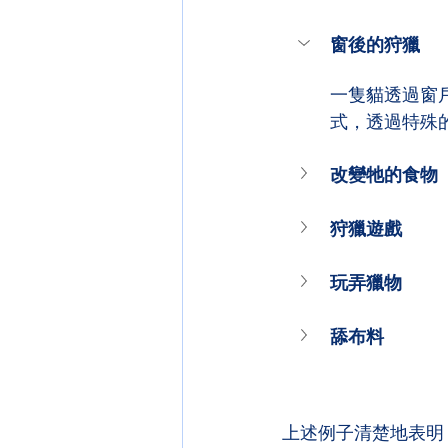
窗後的狩獵
一隻貓透過窗
式，透過特殊
改變牠的食物
狩獵遊戲
玩弄獵物
舔布料
上述例子清楚地表明